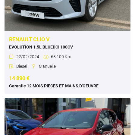
RENAULT CLIO V
EVOLUTION 1.5L BLUEDCI 100CV
22/02/2024
65 100 Km


Diesel
Manuelle


14 890 €
Garantie 12 MOIS PIECES ET MAINS D'OEUVRE