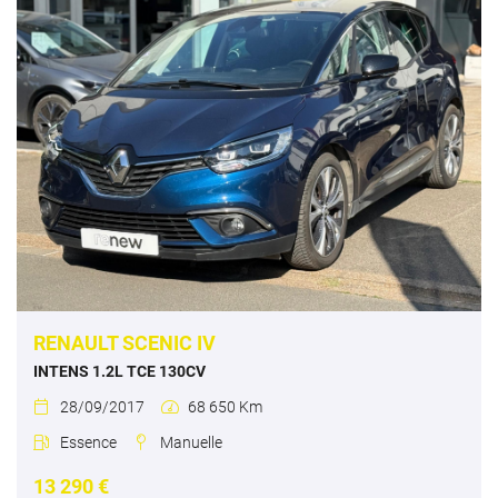
RENAULT SCENIC IV
INTENS 1.2L TCE 130CV
28/09/2017
68 650 Km


Essence
Manuelle


13 290 €