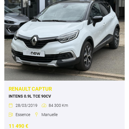
RENAULT CAPTUR
INTENS 0.9L TCE 90CV
28/03/2019
84 300 Km


Essence
Manuelle


11 490 €