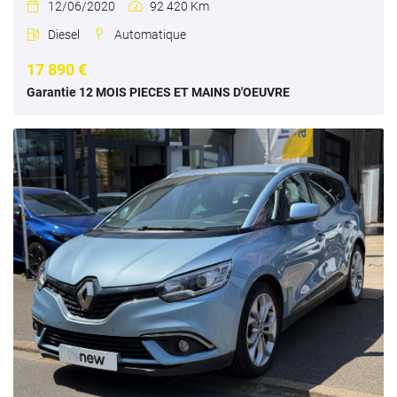
12/06/2020
92 420 Km


Diesel
Automatique


17 890 €
Garantie 12 MOIS PIECES ET MAINS D'OEUVRE