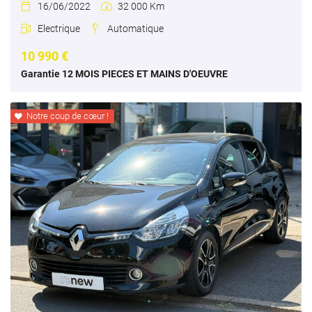
16/06/2022
32 000 Km


Electrique
Automatique


10 990 €
Garantie 12 MOIS PIECES ET MAINS D'OEUVRE
Notre coup de cœur !
