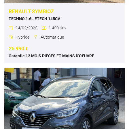
RENAULT SYMBIOZ
TECHNO 1.6L ETECH 145CV
14/02/2025
1 450 Km


Hybride
Automatique


26 990 €
Garantie 12 MOIS PIECES ET MAINS D'OEUVRE