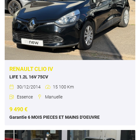
RENAULT CLIO IV
LIFE 1.2L 16V 75CV
30/12/2014
15 100 Km


Essence
Manuelle


9 490 €
Garantie 6 MOIS PIECES ET MAINS D'OEUVRE