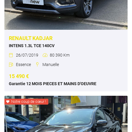
RENAULT KADJAR
INTENS 1.3L TCE 140CV
26/07/2019
80 390 Km


Essence
Manuelle


15 490 €
Garantie 12 MOIS PIECES ET MAINS D'OEUVRE
Notre coup de cœur !
