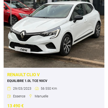
RENAULT CLIO V
EQUILIBRE 1.0L TCE 90CV
29/03/2023
56 550 Km


Essence
Manuelle


13 490 €