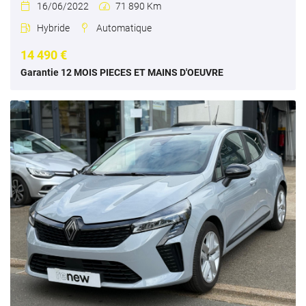
16/06/2022
71 890 Km


Hybride
Automatique


14 490 €
Garantie 12 MOIS PIECES ET MAINS D'OEUVRE