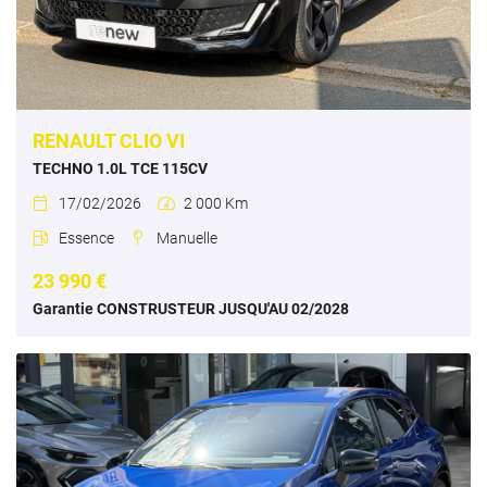
RENAULT CLIO VI
TECHNO 1.0L TCE 115CV
17/02/2026
2 000 Km


Essence
Manuelle


23 990 €
Garantie CONSTRUSTEUR JUSQU'AU 02/2028