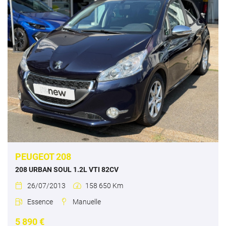
Choisir un modèle

Choisir un type

Choisir un carburant

Choisir une boite de vitesse




PEUGEOT 208
208 URBAN SOUL 1.2L VTI 82CV

26/07/2013
158 650 Km



Essence
Manuelle



5 890 €