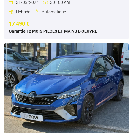
31/05/2024
30 100 Km


Hybride
Automatique


17 490 €
Garantie 12 MOIS PIECES ET MAINS D'OEUVRE
Une questio
02 37 34 19 7
Accueil
L’atelier
ules d’occasions