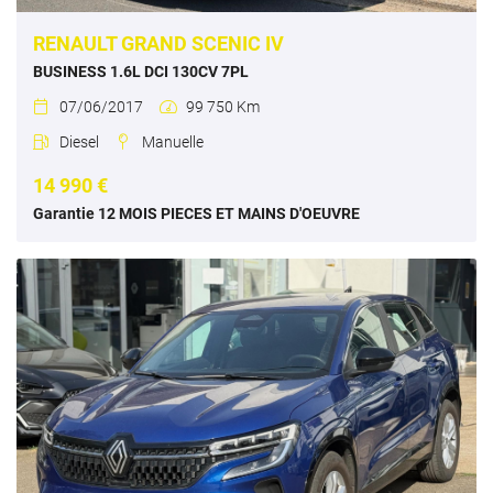
RENAULT GRAND SCENIC IV
BUSINESS 1.6L DCI 130CV 7PL
07/06/2017
99 750 Km


Diesel
Manuelle


14 990 €
Garantie 12 MOIS PIECES ET MAINS D'OEUVRE