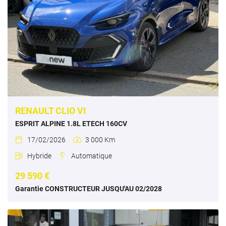
RENAULT CLIO VI
ESPRIT ALPINE 1.8L ETECH 160CV
17/02/2026
3 000 Km


Hybride
Automatique


29 590 €
Garantie CONSTRUCTEUR JUSQU'AU 02/2028