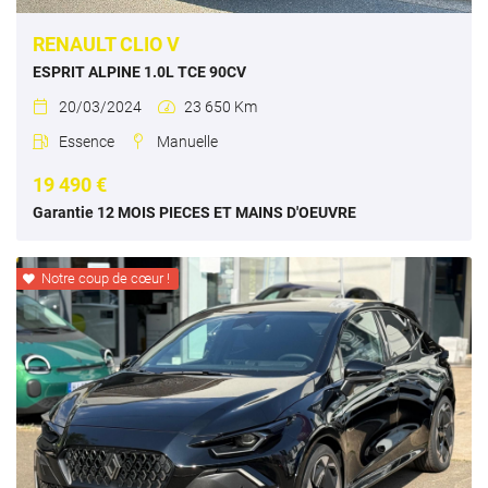
hicules neufs
RENAULT CLIO V
Restez info
Avis
ESPRIT ALPINE 1.0L TCE 90CV
20/03/2024
23 650 Km


INSCRIPTION NEW
Actualités
Essence
Manuelle


Contact
19 490 €
Rejoignez-nou
Garantie 12 MOIS PIECES ET MAINS D'OEUVRE
Notre coup de cœur !
