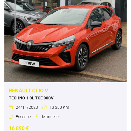
RENAULT CLIO V
TECHNO 1.0L TCE 90CV
24/11/2023
13 380 Km


Essence
Manuelle


16 890 €