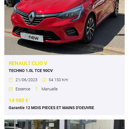
RENAULT CLIO V
TECHNO 1.0L TCE 90CV
21/06/2023
54 150 Km


Essence
Manuelle


14 980 €
Garantie 12 MOIS PIECES ET MAINS D'OEUVRE