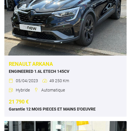
RENAULT ARKANA
ENGINEERED 1.6L ETECH 145CV
05/04/2023
49 250 Km


Hybride
Automatique


21 790 €
Garantie 12 MOIS PIECES ET MAINS D'OEUVRE