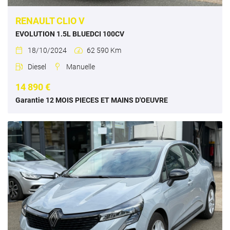
RENAULT CLIO V
EVOLUTION 1.5L BLUEDCI 100CV
18/10/2024
62 590 Km


Diesel
Manuelle


14 890 €
Garantie 12 MOIS PIECES ET MAINS D'OEUVRE