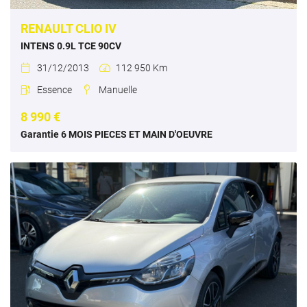
RENAULT CLIO IV
INTENS 0.9L TCE 90CV
31/12/2013
112 950 Km


Essence
Manuelle


8 990 €
Garantie 6 MOIS PIECES ET MAIN D'OEUVRE