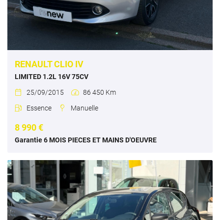
RENAULT CLIO IV
LIMITED 1.2L 16V 75CV
25/09/2015
86 450 Km


Essence
Manuelle


8 990 €
Garantie 6 MOIS PIECES ET MAINS D'OEUVRE