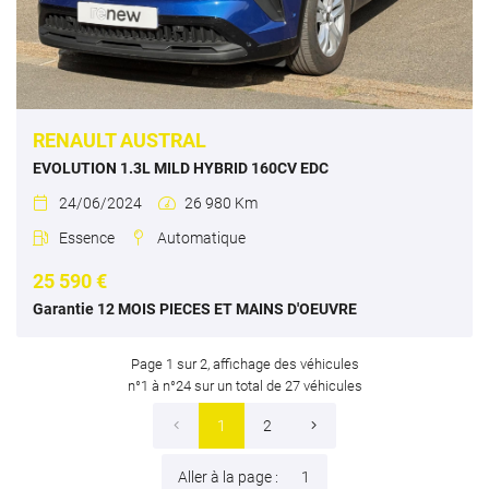
RENAULT AUSTRAL
EVOLUTION 1.3L MILD HYBRID 160CV EDC
24/06/2024
26 980 Km


Essence
Automatique


25 590 €
Garantie 12 MOIS PIECES ET MAINS D'OEUVRE
Page 1 sur 2,
affichage des véhicules
n°1 à n°24 sur un total de 27
véhicules
1
2
Aller à la page :