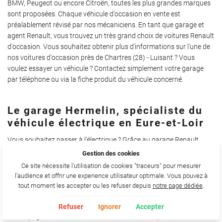
BMW, Peugeot ou encore Citroën, toutes les plus grandes marques
sont proposées. Chaque véhicule d'occasion en vente est
préalablement révisé par nos mécaniciens. En tant que garage et
agent Renault, vous trouvez un très grand choix de voitures Renault
d'occasion. Vous souhaitez obtenir plus d'informations sur l'une de
nos voitures d'occasion près de Chartres (28) - Luisant ? Vous
voulez essayer un véhicule ? Contactez simplement votre garage
par téléphone ou via la fiche produit du véhicule concerné.
Le garage Hermelin, spécialiste du
véhicule électrique en Eure-et-Loir
Vous souhaitez passer à l'électrique ? Grâce au garage Renault
Hermelin, découvrez un large choix de voitures électriques
Gestion des cookies
d'occasion à Luisant (28) près de Chartres. Retrouvez notamment la
Ce site nécessite l'utilisation de cookies "traceurs" pour mesurer
célèbre Renault Zoé d'occasion, véhicule électrique de référence de
l'audience et offrir une experience utilisateur optimale. Vous pouvez à
cette marque historique française. Peu d'entretien, économique,
tout moment les accepter ou les refuser depuis
notre page dédiée
.
silencieuse... profitez dès maintenant des nombreux avantages de
la voiture électrique. Votre garage et agent Renault Hermelin vous
Refuser
Ignorer
Accepter
accompagne dans votre choix de véhicule électrique d'occasion en