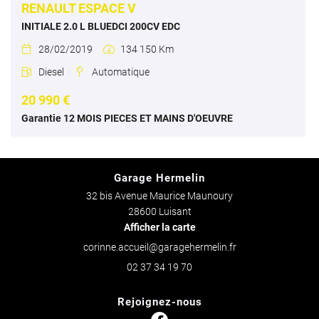
RENAULT ESPACE V
INITIALE 2.0 L BLUEDCI 200CV EDC
28/02/2019
134 150 Km


Diesel
Automatique


20 990 €
Garantie 12 MOIS PIECES ET MAINS D'OEUVRE
Garage Hermelin
32 bis Avenue Maurice Maunoury
28600 Luisant
Afficher la carte
02 37 34 19 70
Rejoignez-nous