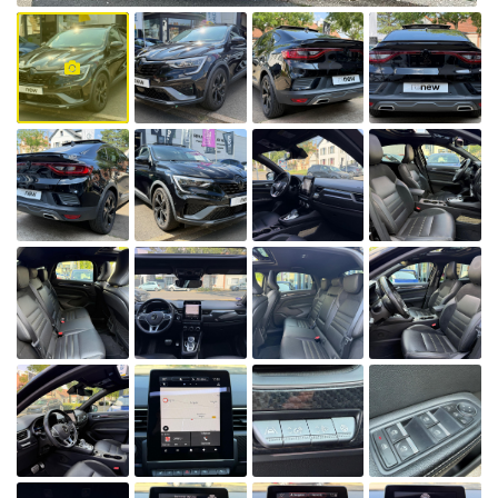
également de
circuler en cas
de pic de
pollution,
lorsque le
préfet
autorise la
circulation
différenciée.
Découvrez
toutes les
informations
utiles sur le
site du
ministère de la
Transition
écologique et
solidaire en
vous rendant
sur