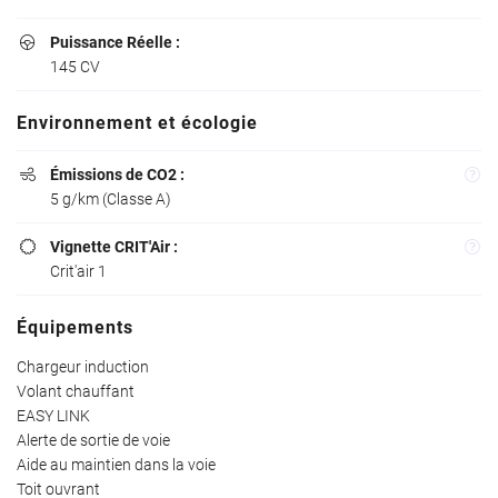
Puissance Réelle :

145 CV
Environnement et écologie
Émissions de CO2 :

5 g/km (Classe A)
Vignette CRIT'Air :
Une questio

Crit'air 1
Équipements
02 37 34 19 7
Accueil
Chargeur induction
L’atelier
Volant chauffant
EASY LINK
ules d’occasions
Alerte de sortie de voie
Aide au maintien dans la voie
hicules neufs
Toit ouvrant