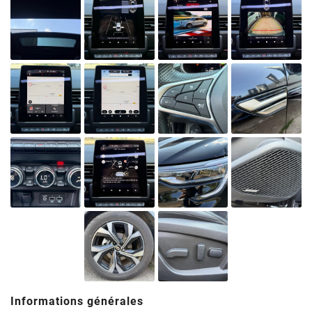
ecologique-
solidaire.gouv.fr
.
Il existe
aujourd'hui 6
vignettes
Crit’Air pour
les véhicules
particuliers :
Informations générales