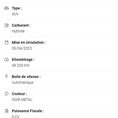
Type :

SUV
Carburant :

Hybride
Mise en circulation :

05/04/2023
Kilomètrage :

49 250 Km
Boite de vitesse :

Automatique
Couleur :

NOIR METAL
Puissance Fiscale :

5 CV