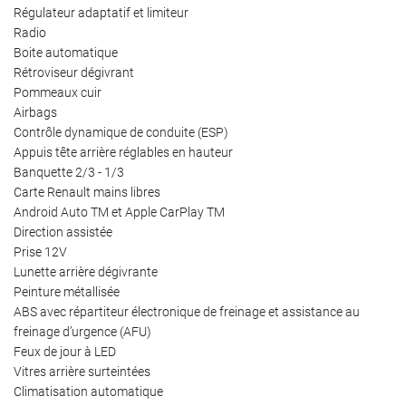
Restez info
Régulateur adaptatif et limiteur
Avis
Radio
INSCRIPTION NEW
Boite automatique
Actualités
Rétroviseur dégivrant
Contact
Pommeaux cuir
Airbags
Rejoignez-nou
Contrôle dynamique de conduite (ESP)
Appuis tête arrière réglables en hauteur
Banquette 2/3 - 1/3
Carte Renault mains libres
Android Auto TM et Apple CarPlay TM
Direction assistée
Prise 12V
Lunette arrière dégivrante
Peinture métallisée
ABS avec répartiteur électronique de freinage et assistance au
freinage d’urgence (AFU)
Feux de jour à LED
Vitres arrière surteintées
Climatisation automatique