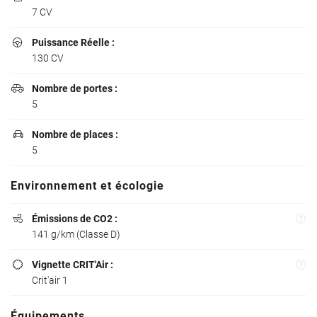
7 CV
Une questio
Puissance Réelle :

130 CV
02 37 34 19 7
Accueil
Nombre de portes :

5
L’atelier
Nombre de places :

ules d’occasions
5
hicules neufs
Environnement et écologie
Restez info
Avis
Émissions de CO2 :

INSCRIPTION NEW
Actualités
141 g/km (Classe D)
Contact
Vignette CRIT'Air :

Crit'air 1
Rejoignez-nou
Équipements