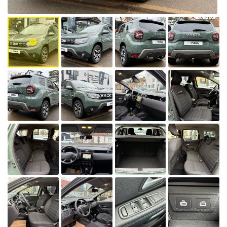
également de
circuler en cas
de pic de
pollution,
lorsque le
préfet
autorise la
circulation
différenciée.
Découvrez
toutes les
informations
utiles sur le
site du
ministère de la
Transition
écologique et
solidaire en
vous rendant
sur