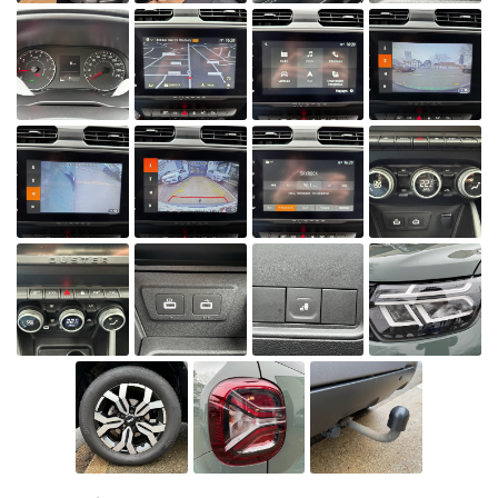
ecologique-
solidaire.gouv.fr
.
Il existe
aujourd'hui 6
vignettes
Crit’Air pour
les véhicules
particuliers :