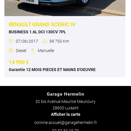
RENAULT GRAND SCENIC IV
BUSINESS 1.6L DCI 130CV 7PL
07/06/2017
99 750 Km


Diesel
Manuelle


14 990 €
Garantie 12 MOIS PIECES ET MAINS D'OEUVRE
Garage Hermelin
32 bis Avenue Maurice Maunoury
28600 Luisant
Afficher la carte
02 37 34 19 70