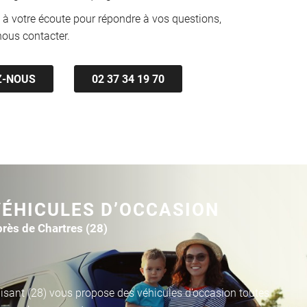
 à votre écoute pour répondre à vos questions,
nous contacter.
Z-NOUS
02 37 34 19 70
VÉHICULES D’OCCASION
près de Chartres (28)
isant (28) vous propose des véhicules d’occasion toutes