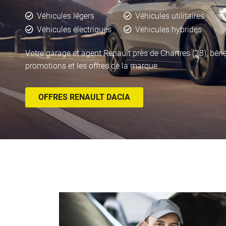
Véhicules légers
Véhicules utilitaires
Véhicules électriques
Véhicules hybrides
Votre garage et agent Renault près de Chartres (28), béné
promotions et les offres de la marque.
OFFRES RENAULT DACIA