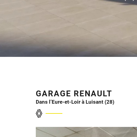
l'adresse email indiqué ci-dessus. Vous pouvez vous désinscrire à tout mome
utilisant
le formulaire de désinscription
.
INSCRIPTION
GARAGE RENAULT
Dans l’Eure-et-Loir à Luisant (28)