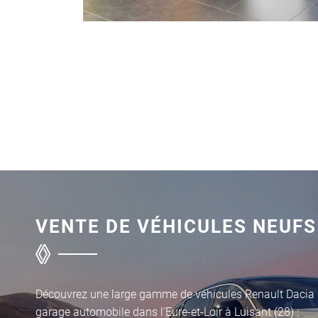
VENTE DE VÉHICULES NEUFS
Découvrez une large gamme de véhicules Renault Dacia 
garage automobile dans l’Eure-et-Loir à Luisant (28) :