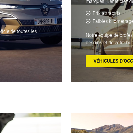
marques. Bénéficiez d
Prix attractifs
Faibles kilométrag
ficie de toutes les
Notre équipe de profes
besoins et de votre bu
VÉHICULES D’OC