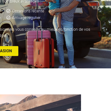
e nombreux avantages :
Occasions récente
e
Arrivage régulier
sionnels vous conseille au mieux en fonction de vos
dget.
CASION