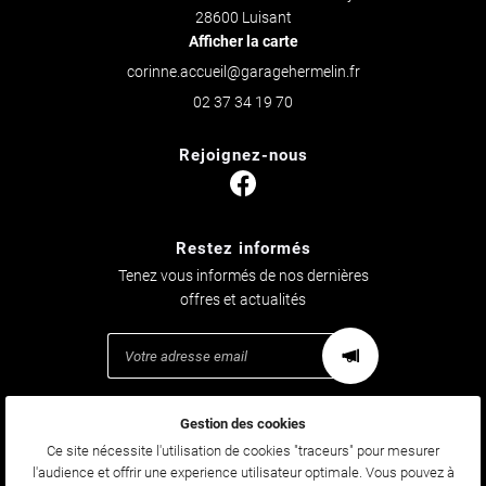
28600 Luisant
Afficher la carte
02 37 34 19 70
Rejoignez-nous
Restez informés
Tenez vous informés de nos dernières
offres et actualités
Gestion des cookies
Mentions Légales
Conditions générales d'utilisation
Ce site nécessite l'utilisation de cookies "traceurs" pour mesurer
Politique de confidentialité
l'audience et offrir une experience utilisateur optimale. Vous pouvez à