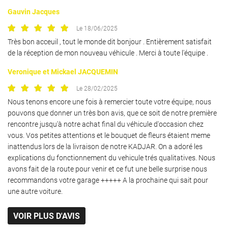
Gauvin Jacques
Le 18/06/2025
Une questio
Très bon acceuil , tout le monde dit bonjour . Entièrement satisfait
de la réception de mon nouveau véhicule . Merci à toute l'équipe .
Veronique et Mickael JACQUEMIN
02 37 34 19 7
Accueil
Le 28/02/2025
Nous tenons encore une fois à remercier toute votre équipe, nous
L’atelier
pouvons que donner un très bon avis, que ce soit de notre première
rencontre jusqu'à notre achat final du véhicule d'occasion chez
ules d’occasions
vous. Vos petites attentions et le bouquet de fleurs étaient meme
hicules neufs
inattendus lors de la livraison de notre KADJAR. On a adoré les
explications du fonctionnement du vehicule trés qualitatives. Nous
Restez info
Avis
avons fait de la route pour venir et ce fut une belle surprise nous
recommandons votre garage +++++ A la prochaine qui sait pour
INSCRIPTION NEW
Actualités
une autre voiture.
Contact
VOIR PLUS D'AVIS