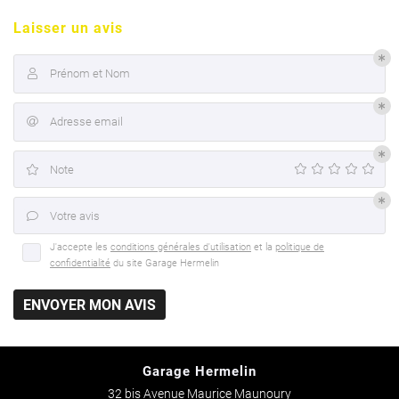
Rejoignez-nou
Laisser un avis
Prénom et Nom

Adresse email

Note

Votre avis

J'accepte les
conditions générales d'utilisation
et la
politique de
confidentialité
du site
Garage Hermelin
ENVOYER MON AVIS
Garage Hermelin
32 bis Avenue Maurice Maunoury