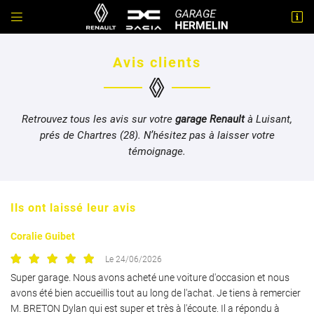


32 bis Avenue Maurice Maunoury
28600 Luisant
Avis clients
02 37 34 19 70
Retrouvez tous les avis sur votre
garage Renault
à Luisant,
prés de Chartres (28). N’hésitez pas à laisser votre
témoignage.
Ils ont laissé leur avis
Adresse email de réception

Coralie Guibet
En cochant cette case, vous consentez à recevoir nos propositions commerciales à
l'adresse email indiqué ci-dessus. Vous pouvez vous désinscrire à tout moment en
Le 24/06/2026
utilisant
le formulaire de désinscription
.
Super garage. Nous avons acheté une voiture d'occasion et nous
avons été bien accueillis tout au long de l'achat. Je tiens à remercier
INSCRIPTION
M. BRETON Dylan qui est super et très à l'écoute. Il a répondu à