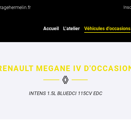
Insc
Accueil
L’atelier
Véhicules d’occasions
RENAULT MEGANE IV D'OCCASIO
cules
l
Véhicules
INTENS 1.5L BLUEDCI 115CV EDC
o
(Euro
1
lés
triculés
et
e
avant)
immatriculés
iales à