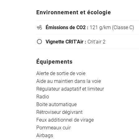
6 vignettes
Crit’Air pour
Environnement et écologie
les
véhicules
Émissions de CO2 :
121 g/km (Classe C)

particuliers
:
Vignette CRIT'Air :
Crit'air 2

Équipements
Alerte de sortie de voie
Aide au maintien dans la voie
Régulateur adaptatif et limiteur
Radio
Boite automatique
Rétroviseur dégivrant
Feux additionnel de virage
Pommeaux cuir
Airbags