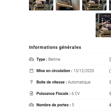
différenciée.
Découvrez
toutes les
informations
utiles sur le
site du
ministère
Informations générales
de la
Transition
Type :
Berline

écologique
et solidaire
Mise en circulation :
15/12/2020

en vous
rendant sur
Boite de vitesse :
Automatique

ecologique-
solidaire.gouv.fr
.
Puissance Fiscale :
6 CV

Il existe
Nombre de portes :
5

aujourd'hui