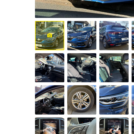
zone à
circulation
restreinte,
cliquez ici
pour voir la
liste des
zones
concernées
.
Il autorise
également
de circuler
en cas de
pic de
pollution,
lorsque le
préfet
autorise la
circulation