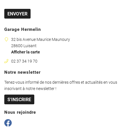
L’atelier
ENVOYER
ules d’occasions
Garage Hermelin
hicules neufs
Restez info
32 bis Avenue Maurice Maunoury
Avis
28600 Luisant
INSCRIPTION NEW
Afficher la carte
Actualités
02 37 34 19 70
Contact
Notre newsletter
Rejoignez-nou
Tenez-vous informé de nos dernières offres et actualités en vous
inscrivant à notre
newsletter !
S'INSCRIRE
Nous rejoindre