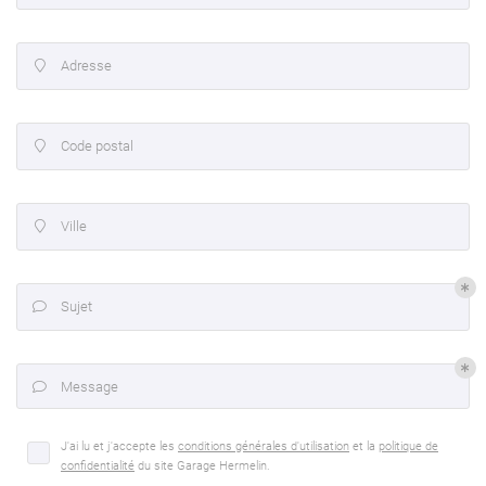
Adresse

Code postal

Ville

Sujet

Une questio
Message

J'ai lu et j'accepte les
conditions générales d'utilisation
et la
politique de
02 37 34 19 7
confidentialité
du site
Garage Hermelin
.
Accueil