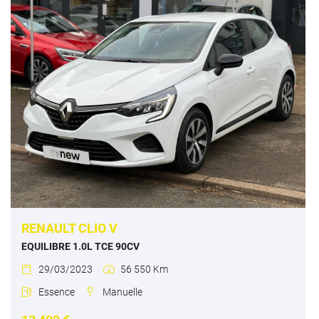
RENAULT CLIO V
EQUILIBRE 1.0L TCE 90CV
29/03/2023
56 550 Km


Essence
Manuelle

