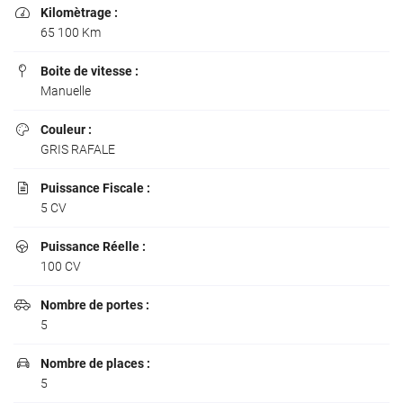
Kilomètrage :

65 100 Km
Boite de vitesse :

Manuelle
Couleur :

GRIS RAFALE
Puissance Fiscale :

5 CV
Puissance Réelle :

100 CV
Nombre de portes :

5
Une questio
Nombre de places :

5