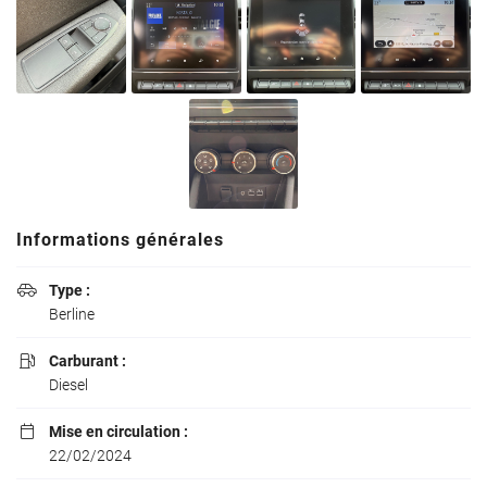
ecologique-
solidaire.gouv.fr
.
Il existe
aujourd'hui 6
vignettes
Crit’Air pour
les véhicules
particuliers :
Informations générales
Type :

Berline
Carburant :

Diesel
Mise en circulation :

22/02/2024