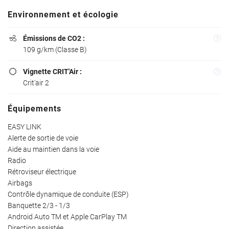
02 37 34 19 7
Accueil
Environnement et écologie
L’atelier
Émissions de CO2 :

ules d’occasions
109 g/km (Classe B)
hicules neufs
Vignette CRIT'Air :

Crit'air 2
Restez info
Avis
INSCRIPTION NEW
Équipements
Actualités
EASY LINK
Contact
Alerte de sortie de voie
Aide au maintien dans la voie
Rejoignez-nou
Radio
Rétroviseur électrique
Airbags
Contrôle dynamique de conduite (ESP)
Banquette 2/3 - 1/3
Android Auto TM et Apple CarPlay TM
Direction assistée