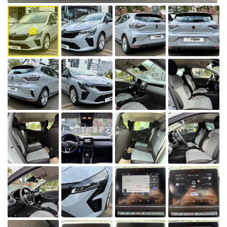
également de
circuler en cas
de pic de
pollution,
lorsque le
préfet
autorise la
circulation
différenciée.
Découvrez
toutes les
informations
utiles sur le
site du
ministère de la
Transition
écologique et
solidaire en
vous rendant
sur