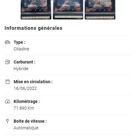
ecologique-
solidaire.gouv.fr
.
Il existe
aujourd'hui 6
Informations générales
vignettes
Crit’Air pour
Type :

les véhicules
Citadine
particuliers :
Carburant :

Hybride
Mise en circulation :

16/06/2022
Kilomètrage :

71 890 Km
Boite de vitesse :

Automatique