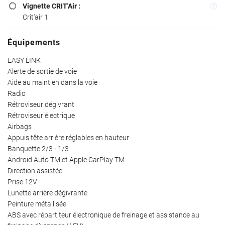
L’atelier
Vignette CRIT'Air :

Crit'air 1
ules d’occasions
Équipements
hicules neufs
Restez info
EASY LINK
Avis
Alerte de sortie de voie
Aide au maintien dans la voie
INSCRIPTION NEW
Actualités
Radio
Rétroviseur dégivrant
Contact
Rétroviseur électrique
Airbags
Rejoignez-nou
Appuis tête arrière réglables en hauteur
Banquette 2/3 - 1/3
Android Auto TM et Apple CarPlay TM
Direction assistée
Prise 12V
Lunette arrière dégivrante
Peinture métallisée
ABS avec répartiteur électronique de freinage et assistance au