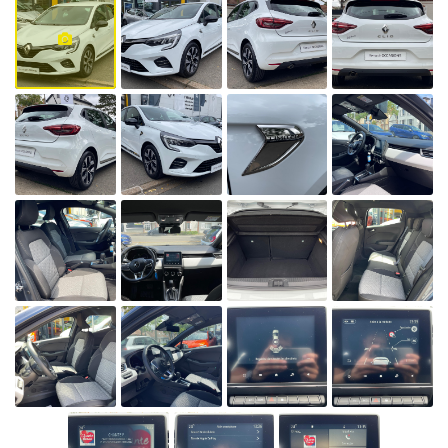
également de
circuler en cas
de pic de
pollution,
lorsque le
préfet
autorise la
circulation
différenciée.
Découvrez
toutes les
informations
utiles sur le
site du
ministère de la
Transition
écologique et
solidaire en
vous rendant
sur