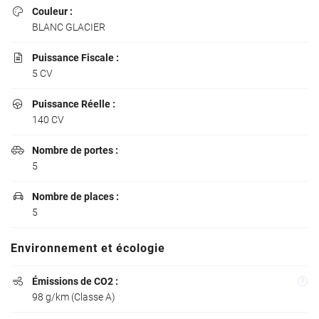
Couleur :

BLANC GLACIER
Puissance Fiscale :

5 CV
Puissance Réelle :

140 CV
Nombre de portes :

5
Nombre de places :

5
Une questio
Environnement et écologie
Émissions de CO2 :

02 37 34 19 7
98 g/km (Classe A)
Accueil