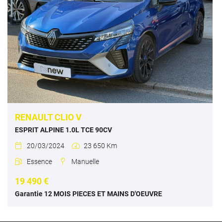
RENAULT CLIO V
ESPRIT ALPINE 1.0L TCE 90CV
20/03/2024
23 650 Km


Essence
Manuelle


19 490 €
Garantie 12 MOIS PIECES ET MAINS D'OEUVRE